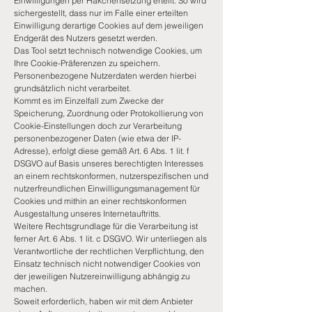
Einwilligungen per Häkchensetzung erteilt. So wird
sichergestellt, dass nur im Falle einer erteilten
Einwilligung derartige Cookies auf dem jeweiligen
Endgerät des Nutzers gesetzt werden.
Das Tool setzt technisch notwendige Cookies, um
Ihre Cookie-Präferenzen zu speichern.
Personenbezogene Nutzerdaten werden hierbei
grundsätzlich nicht verarbeitet.
Kommt es im Einzelfall zum Zwecke der
Speicherung, Zuordnung oder Protokollierung von
Cookie-Einstellungen doch zur Verarbeitung
personenbezogener Daten (wie etwa der IP-
Adresse), erfolgt diese gemäß Art. 6 Abs. 1 lit. f
DSGVO auf Basis unseres berechtigten Interesses
an einem rechtskonformen, nutzerspezifischen und
nutzerfreundlichen Einwilligungsmanagement für
Cookies und mithin an einer rechtskonformen
Ausgestaltung unseres Internetauftritts.
Weitere Rechtsgrundlage für die Verarbeitung ist
ferner Art. 6 Abs. 1 lit. c DSGVO. Wir unterliegen als
Verantwortliche der rechtlichen Verpflichtung, den
Einsatz technisch nicht notwendiger Cookies von
der jeweiligen Nutzereinwilligung abhängig zu
machen.
Soweit erforderlich, haben wir mit dem Anbieter