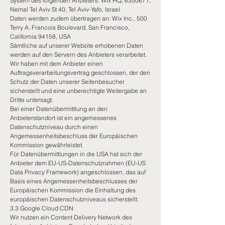
System des folgenden Anbieters: Wix HQ,
6350671
,
Nemal Tel Aviv St 40, Tel Aviv-Yafo, Israel
Daten werden zudem übertragen an: Wix Inc., 500
Terry A. Francois Boulevard, San Francisco,
California 94158, USA
Sämtliche auf unserer Website erhobenen Daten
werden auf den Servern des Anbieters verarbeitet.
Wir haben mit dem Anbieter einen
Auftragsverarbeitungsvertrag geschlossen, der den
Schutz der Daten unserer Seitenbesucher
sicherstellt und eine unberechtigte Weitergabe an
Dritte untersagt.
Bei einer Datenübermittlung an den
Anbieterstandort ist ein angemessenes
Datenschutzniveau durch einen
Angemessenheitsbeschluss der Europäischen
Kommission gewährleistet.
Für Datenübermittlungen in die USA hat sich der
Anbieter dem EU-US-Datenschutzrahmen (EU-US
Data Privacy Framework) angeschlossen, das auf
Basis eines Angemessenheitsbeschlusses der
Europäischen Kommission die Einhaltung des
europäischen Datenschutzniveaus sicherstellt.
3.3 Google Cloud CDN
Wir nutzen ein Content Delivery Network des